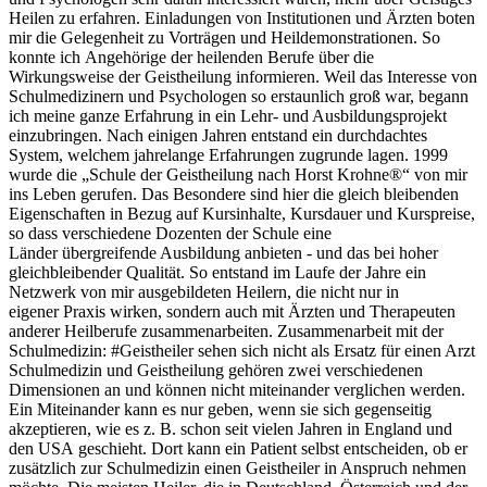
Heilen zu erfahren. Einladungen von Institutionen und Ärzten boten
mir die Gelegenheit zu Vorträgen und Heildemonstrationen. So
konnte ich Angehörige der heilenden Berufe über die
Wirkungsweise der Geistheilung informieren. Weil das Interesse von
Schulmedizinern und Psychologen so erstaunlich groß war, begann
ich meine ganze Erfahrung in ein Lehr- und Ausbildungsprojekt
einzubringen. Nach einigen Jahren entstand ein durchdachtes
System, welchem jahrelange Erfahrungen zugrunde lagen. 1999
wurde die „Schule der Geistheilung nach Horst Krohne®“ von mir
ins Leben gerufen. Das Besondere sind hier die gleich bleibenden
Eigenschaften in Bezug auf Kursinhalte, Kursdauer und Kurspreise,
so dass verschiedene Dozenten der Schule eine
Länder übergreifende Ausbildung anbieten - und das bei hoher
gleichbleibender Qualität. So entstand im Laufe der Jahre ein
Netzwerk von mir ausgebildeten Heilern, die nicht nur in
eigener Praxis wirken, sondern auch mit Ärzten und Therapeuten
anderer Heilberufe zusammenarbeiten. Zusammenarbeit mit der
Schulmedizin: #Geistheiler sehen sich nicht als Ersatz für einen Arzt
Schulmedizin und Geistheilung gehören zwei verschiedenen
Dimensionen an und können nicht miteinander verglichen werden.
Ein Miteinander kann es nur geben, wenn sie sich gegenseitig
akzeptieren, wie es z. B. schon seit vielen Jahren in England und
den USA geschieht. Dort kann ein Patient selbst entscheiden, ob er
zusätzlich zur Schulmedizin einen Geistheiler in Anspruch nehmen