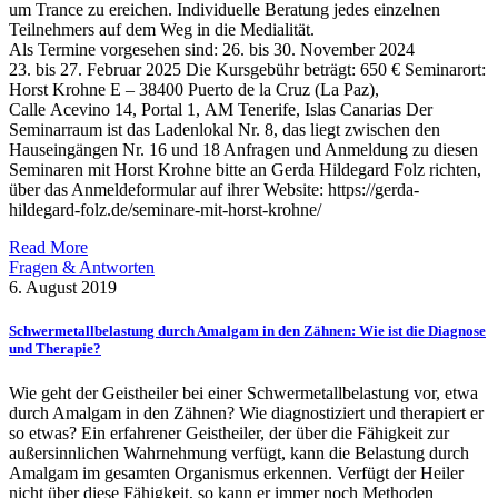
um Trance zu ereichen. Individuelle Beratung jedes einzelnen
Teilnehmers auf dem Weg in die Medialität.
Als Termine vorgesehen sind: 26. bis 30. November 2024
23. bis 27. Februar 2025 Die Kursgebühr beträgt: 650 € Seminarort:
Horst Krohne E – 38400 Puerto de la Cruz (La Paz),
Calle Acevino 14, Portal 1, AM Tenerife, Islas Canarias Der
Seminarraum ist das Ladenlokal Nr. 8, das liegt zwischen den
Hauseingängen Nr. 16 und 18 Anfragen und Anmeldung zu diesen
Seminaren mit Horst Krohne bitte an Gerda Hildegard Folz richten,
über das Anmeldeformular auf ihrer Website: https://gerda-
hildegard-folz.de/seminare-mit-horst-krohne/
Read More
Fragen & Antworten
6. August 2019
Schwermetallbelastung durch Amalgam in den Zähnen: Wie ist die Diagnose
und Therapie?
Wie geht der Geistheiler bei einer Schwermetallbelastung vor, etwa
durch Amalgam in den Zähnen? Wie diagnostiziert und therapiert er
so etwas? Ein erfahrener Geistheiler, der über die Fähigkeit zur
außersinnlichen Wahrnehmung verfügt, kann die Belastung durch
Amalgam im gesamten Organismus erkennen. Verfügt der Heiler
nicht über diese Fähigkeit, so kann er immer noch Methoden