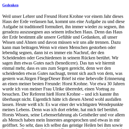
Gedenken
Weil unser Lehrer und Freund Horst Krohne vor einem Jahr dieses
Haus der Erde verlassen hat, kommt uns eine Aufgabe zu und diese
Aufgabe ist traditionell formuliert, ihn immer wieder zu segnen, ihn
geradezu auszusegnen aus seinem irdischen Haus. Denn das Haus
der Erde bestimmt alle unsere Gefühle und Gedanken, all unser
Wissen und Ahnen und davon müssen wir uns alle trennen. Dazu
kann man beitragen.Wenn wir einen Menschen gestorben oder
lebendig segnen, dann ist es immer ein Nachruf, der den
Scheidenden oder Geschiedenen in seinem Rücken berührt. Wir
sagen ihm etwas Gutes nach (benedicere). Das tun wir hiermit
einmal mehr, dass es uns zum Segen gereicht, denn wer den
scheidenden etwas Gutes nachsagt, trennt sich auch von dem, was
gestern war.Jürgen FliegeDieser Brief ist eine liebevolle Erinnerung
an einen meiner besten Freunde: Horst Krohne. Vor etwa 30 Jahren
wurde ich von meiner Frau Ulrike überredet, einen Vortrag zu
besuchen. Der Referent hieß Horst Krohne – und ich kannte ihn
überhaupt nicht. Eigentlich hätte ich diesen Abend wohl ausfallen
lassen. Heute weiß ich: Es war einer der wichtigsten Wendepunkte
meines Lebens. Denn was ich dort erlebte, hat mich tief berührt.
Horsts Wissen, seine Lebenserfahrung als Geistheiler und vor allem
als Mensch haben mein Innerstes angesprochen und etwas in mir
geöffnet. So sehr, dass ich selbst das geistige Heilen bei ihm sowie