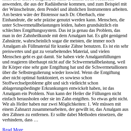
anwenden, die aus der Radiästhesie kommen, und zum Beispiel mit
der Wünschelrute, dem Pendel und ähnlichen Instrumenten arbeiten.
Am besten wäre der Biotensor nach Dr. Oberbach, eine
Einhandrute, die sehr präzise genutzt werden kann. Menschen, die
unter Schwermetallbelastungen leiden, haben grundsätzlich ein
schlechtes Entgiftungssystem. Das ist ja genau das Problem, das
man in der Zahnheilkunde mit dem Amalgam hat. Es gibt genügend
Zahnärzte, wahrscheinlich sogar die meisten, die immer noch
Amalgam als Füllmaterial für kranke Zähne benutzen. Es ist ein sehr
preiswertes und gut zu verarbeitendes Material, und vielen
Menschen geht es gut damit. Sie haben viele Amalgamfüllungen
und reagieren überhaupt nicht auf die Schwermetallbelastung, weil
ihr Körper eine sehr gute Entgiftung hat und die Schwermetallionen
über die Selbstregulierung wieder loswird. Wenn die Entgiftung
aber nicht optimal funktioniert, es sowieso schon
Stoffwechselprobleme gibt und sich vielleicht schon
ablagerungsbedingte Erkrankungen entwickelt haben, ist das
Amalgam ein Problem. Nun kann der Heiler die Füllungen nicht
einfach herausholen oder sie im Zahn entgiften. So etwas geht nicht.
Wir als Heiler haben nur zwei Möglichkeiten: 1. Wir müssen mit
einem Zahnarzt zusammenarbeiten, der gewillt ist, das Amalgam aus
den Zähnen zu entfernen. Er sollte dabei Methoden einsetzen, die
verhindern, dass …
Read More