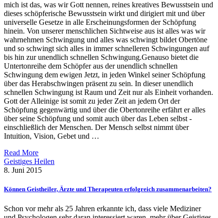
mich ist das, was wir Gott nennen, reines kreatives Bewusstsein und
dieses schöpferische Bewusstsein wirkt und dirigiert mit und über
universelle Gesetze in alle Erscheinungsformen der Schöpfung
hinein. Von unserer menschlichen Sichtweise aus ist alles was wir
wahrnehmen Schwingung und alles was schwingt bildet Obertöne
und so schwingt sich alles in immer schnelleren Schwingungen auf
bis hin zur unendlich schnellen Schwingung.Genauso bietet die
Untertonreihe dem Schöpfer aus der unendlich schnellen
Schwingung dem ewigen Jetzt, in jeden Winkel seiner Schöpfung
über das Herabschwingen präsent zu sein. In dieser unendlich
schnellen Schwingung ist Raum und Zeit nur als Einheit vorhanden.
Gott der Alleinige ist somit zu jeder Zeit an jedem Ort der
Schöpfung gegenwärtig und über die Obertonreihe erfährt er alles
über seine Schöpfung und somit auch über das Leben selbst -
einschließlich der Menschen. Der Mensch selbst nimmt über
Intuition, Vision, Gebet und …
Read More
Geistiges Heilen
8. Juni 2015
Können Geistheiler, Ärzte und Therapeuten erfolgreich zusammenarbeiten?
Schon vor mehr als 25 Jahren erkannte ich, dass viele Mediziner
und Psychologen sehr daran interessiert waren, mehr über Geistiges