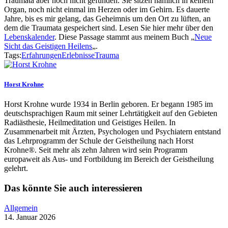
Traumata aber noch nicht gefunden. Sie sitzen nämlich in keinem
Organ, noch nicht einmal im Herzen oder im Gehirn. Es dauerte
Jahre, bis es mir gelang, das Geheimnis um den Ort zu lüften, an
dem die Traumata gespeichert sind. Lesen Sie hier mehr über den
Lebenskalender
. Diese Passage stammt aus meinem Buch „
Neue
Sicht das Geistigen Heilens
„.
Tags:
Erfahrungen
Erlebnisse
Trauma
Horst Krohne
Horst Krohne wurde 1934 in Berlin geboren. Er begann 1985 im
deutschsprachigen Raum mit seiner Lehrtätigkeit auf den Gebieten
Radiästhesie, Heilmeditation und Geistiges Heilen. In
Zusammenarbeit mit Ärzten, Psychologen und Psychiatern entstand
das Lehrprogramm der Schule der Geistheilung nach Horst
Krohne®. Seit mehr als zehn Jahren wird sein Programm
europaweit als Aus- und Fortbildung im Bereich der Geistheilung
gelehrt.
Das könnte Sie auch interessieren
Allgemein
14. Januar 2026