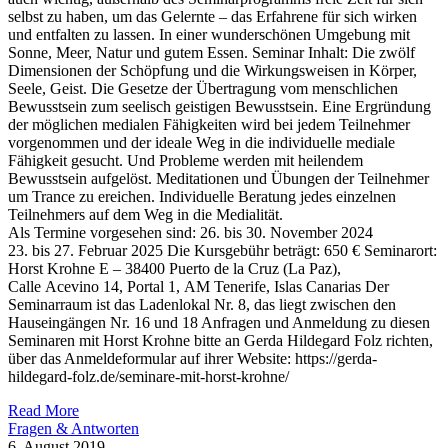
selbst zu haben, um das Gelernte – das Erfahrene für sich wirken
und entfalten zu lassen. In einer wunderschönen Umgebung mit
Sonne, Meer, Natur und gutem Essen. Seminar Inhalt: Die zwölf
Dimensionen der Schöpfung und die Wirkungsweisen in Körper,
Seele, Geist. Die Gesetze der Übertragung vom menschlichen
Bewusstsein zum seelisch geistigen Bewusstsein. Eine Ergründung
der möglichen medialen Fähigkeiten wird bei jedem Teilnehmer
vorgenommen und der ideale Weg in die individuelle mediale
Fähigkeit gesucht. Und Probleme werden mit heilendem
Bewusstsein aufgelöst. Meditationen und Übungen der Teilnehmer
um Trance zu ereichen. Individuelle Beratung jedes einzelnen
Teilnehmers auf dem Weg in die Medialität.
Als Termine vorgesehen sind: 26. bis 30. November 2024
23. bis 27. Februar 2025 Die Kursgebühr beträgt: 650 € Seminarort:
Horst Krohne E – 38400 Puerto de la Cruz (La Paz),
Calle Acevino 14, Portal 1, AM Tenerife, Islas Canarias Der
Seminarraum ist das Ladenlokal Nr. 8, das liegt zwischen den
Hauseingängen Nr. 16 und 18 Anfragen und Anmeldung zu diesen
Seminaren mit Horst Krohne bitte an Gerda Hildegard Folz richten,
über das Anmeldeformular auf ihrer Website: https://gerda-
hildegard-folz.de/seminare-mit-horst-krohne/
Read More
Fragen & Antworten
6. August 2019