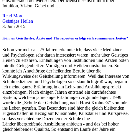
einschließlich der Menschen. Der Mensch selbst nimmt über
Intuition, Vision, Gebet und …
Read More
Geistiges Heilen
8. Juni 2015
Können Geistheiler, Ärzte und Therapeuten erfolgreich zusammenarbeiten?
Schon vor mehr als 25 Jahren erkannte ich, dass viele Mediziner
und Psychologen sehr daran interessiert waren, mehr über Geistiges
Heilen zu erfahren. Einladungen von Institutionen und Ärzten boten
mir die Gelegenheit zu Vorträgen und Heildemonstrationen. So
konnte ich Angehörige der heilenden Berufe über die
Wirkungsweise der Geistheilung informieren. Weil das Interesse von
Schulmedizinern und Psychologen so erstaunlich groß war, begann
ich meine ganze Erfahrung in ein Lehr- und Ausbildungsprojekt
einzubringen. Nach einigen Jahren entstand ein durchdachtes
System, welchem jahrelange Erfahrungen zugrunde lagen. 1999
wurde die „Schule der Geistheilung nach Horst Krohne®“ von mir
ins Leben gerufen. Das Besondere sind hier die gleich bleibenden
Eigenschaften in Bezug auf Kursinhalte, Kursdauer und Kurspreise,
so dass verschiedene Dozenten der Schule eine
Länder übergreifende Ausbildung anbieten - und das bei hoher
gleichbleibender Qualität. So entstand im Laufe der Jahre ein