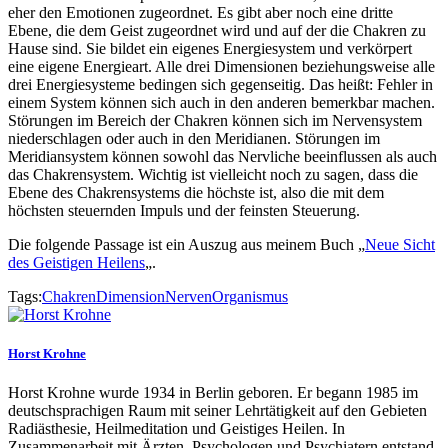
eher den Emotionen zugeordnet. Es gibt aber noch eine dritte
Ebene, die dem Geist zugeordnet wird und auf der die Chakren zu
Hause sind. Sie bildet ein eigenes Energiesystem und verkörpert
eine eigene Energieart. Alle drei Dimensionen beziehungsweise alle
drei Energiesysteme bedingen sich gegenseitig. Das heißt: Fehler in
einem System können sich auch in den anderen bemerkbar machen.
Störungen im Bereich der Chakren können sich im Nervensystem
niederschlagen oder auch in den Meridianen. Störungen im
Meridiansystem können sowohl das Nervliche beeinflussen als auch
das Chakrensystem. Wichtig ist vielleicht noch zu sagen, dass die
Ebene des Chakrensystems die höchste ist, also die mit dem
höchsten steuernden Impuls und der feinsten Steuerung.
Die folgende Passage ist ein Auszug aus meinem Buch „
Neue Sicht
des Geistigen Heilens
„.
Tags:
Chakren
Dimension
Nerven
Organismus
Horst Krohne
Horst Krohne wurde 1934 in Berlin geboren. Er begann 1985 im
deutschsprachigen Raum mit seiner Lehrtätigkeit auf den Gebieten
Radiästhesie, Heilmeditation und Geistiges Heilen. In
Zusammenarbeit mit Ärzten, Psychologen und Psychiatern entstand