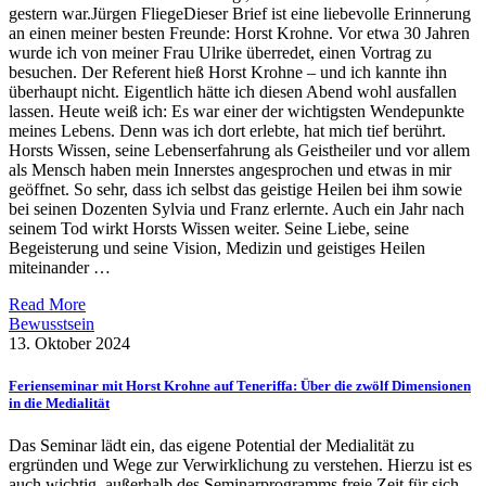
gestern war.Jürgen FliegeDieser Brief ist eine liebevolle Erinnerung
an einen meiner besten Freunde: Horst Krohne. Vor etwa 30 Jahren
wurde ich von meiner Frau Ulrike überredet, einen Vortrag zu
besuchen. Der Referent hieß Horst Krohne – und ich kannte ihn
überhaupt nicht. Eigentlich hätte ich diesen Abend wohl ausfallen
lassen. Heute weiß ich: Es war einer der wichtigsten Wendepunkte
meines Lebens. Denn was ich dort erlebte, hat mich tief berührt.
Horsts Wissen, seine Lebenserfahrung als Geistheiler und vor allem
als Mensch haben mein Innerstes angesprochen und etwas in mir
geöffnet. So sehr, dass ich selbst das geistige Heilen bei ihm sowie
bei seinen Dozenten Sylvia und Franz erlernte. Auch ein Jahr nach
seinem Tod wirkt Horsts Wissen weiter. Seine Liebe, seine
Begeisterung und seine Vision, Medizin und geistiges Heilen
miteinander …
Read More
Bewusstsein
13. Oktober 2024
Ferienseminar mit Horst Krohne auf Teneriffa: Über die zwölf Dimensionen
in die Medialität
Das Seminar lädt ein, das eigene Potential der Medialität zu
ergründen und Wege zur Verwirklichung zu verstehen. Hierzu ist es
auch wichtig, außerhalb des Seminarprogramms freie Zeit für sich