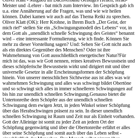
Meister und -Lehrer - bat mich zum Interview. Im Gespräch gab ich
u.a. eine Annäherung auf die Fragen, was und wie wir heilen
können. Dabei kamen wir auch auf das Thema Reiki zu sprechen.
Oliver Klatt (OK): Herr Krohne, in Ihrem Buch „Der Geist, der
mich rief“ stellen Sie ein „Schwingungsmodell des Lebens“ vor, in
dem Gott als „unendlich schnelle Schwingung des Geistes“ benannt
wird – eine interessante Formulierung, wie ich finde. Können Sie
mehr zu dieser Vorstellung sagen? Und: Sehen Sie Gott nicht auch
als ein direktes Gegenüber des Menschen? Oder ist ihre
Wahrnehmung von Gott ausschließlich energetischer Natur?Für
mich ist das, was wir Gott nennen, reines kreatives Bewusstsein und
dieses schöpferische Bewusstsein wirkt und dirigiert mit und über
universelle Gesetze in alle Erscheinungsformen der Schöpfung
hinein. Von unserer menschlichen Sichtweise aus ist alles was wir
wahrnehmen Schwingung und alles was schwingt bildet Obertöne
und so schwingt sich alles in immer schnelleren Schwingungen auf
bis hin zur unendlich schnellen Schwingung.Genauso bietet die
Untertonreihe dem Schöpfer aus der unendlich schnellen
Schwingung dem ewigen Jetzt, in jeden Winkel seiner Schöpfung
über das Herabschwingen präsent zu sein. In dieser unendlich
schnellen Schwingung ist Raum und Zeit nur als Einheit vorhanden.
Gott der Alleinige ist somit zu jeder Zeit an jedem Ort der
Schöpfung gegenwärtig und über die Obertonreihe erfährt er alles
über seine Schöpfung und somit auch über das Leben selbst -