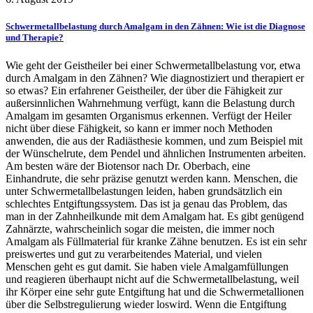
Schwermetallbelastung durch Amalgam in den Zähnen: Wie ist die Diagnose
und Therapie?
Wie geht der Geistheiler bei einer Schwermetallbelastung vor, etwa
durch Amalgam in den Zähnen? Wie diagnostiziert und therapiert er
so etwas? Ein erfahrener Geistheiler, der über die Fähigkeit zur
außersinnlichen Wahrnehmung verfügt, kann die Belastung durch
Amalgam im gesamten Organismus erkennen. Verfügt der Heiler
nicht über diese Fähigkeit, so kann er immer noch Methoden
anwenden, die aus der Radiästhesie kommen, und zum Beispiel mit
der Wünschelrute, dem Pendel und ähnlichen Instrumenten arbeiten.
Am besten wäre der Biotensor nach Dr. Oberbach, eine
Einhandrute, die sehr präzise genutzt werden kann. Menschen, die
unter Schwermetallbelastungen leiden, haben grundsätzlich ein
schlechtes Entgiftungssystem. Das ist ja genau das Problem, das
man in der Zahnheilkunde mit dem Amalgam hat. Es gibt genügend
Zahnärzte, wahrscheinlich sogar die meisten, die immer noch
Amalgam als Füllmaterial für kranke Zähne benutzen. Es ist ein sehr
preiswertes und gut zu verarbeitendes Material, und vielen
Menschen geht es gut damit. Sie haben viele Amalgamfüllungen
und reagieren überhaupt nicht auf die Schwermetallbelastung, weil
ihr Körper eine sehr gute Entgiftung hat und die Schwermetallionen
über die Selbstregulierung wieder loswird. Wenn die Entgiftung